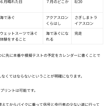
６月晴れた日
７月のどこか
8/20
海で泳ぐ
アクアスロン
さぎしまトラ
くらはし
イアスロン
ウェットスーツで泳ぐ
海で泳ぐにな
完走
体験をすること
れる
つに先に本番や模擬テストの予定をカレンダーに書くことで
しなくてはならないということが明確になります。
スプリントは可能です。
替えてからバイクに乗って信号と歩行者の少ない道に行って