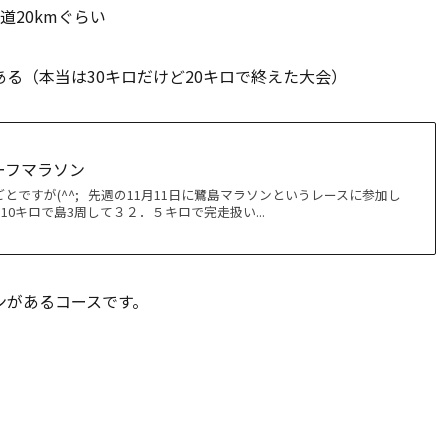
道20kmぐらい
る（本当は30キロだけど20キロで終えた大会）
ーフマラソン
とですが(^^; 先週の11月11日に鷺島マラソンというレースに参加し
10キロで島3周して３２．５キロで完走扱い...
ンがあるコースです。