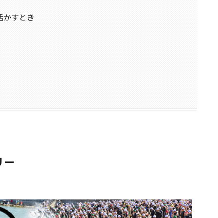
活かすとき
リー