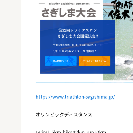
https://www.triathlon-sagishima.jp/
オリンピックディスタンス
swim1.5km,bike42km,run10km