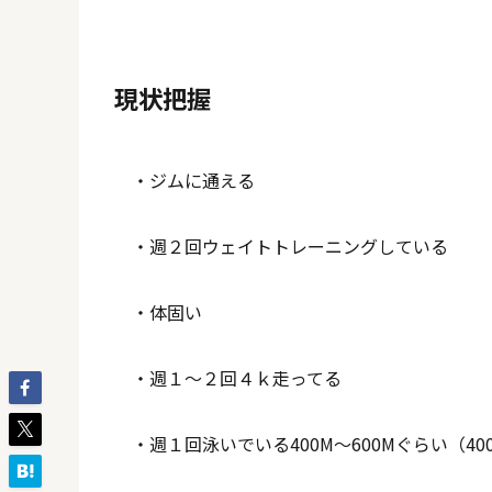
現状把握
・ジムに通える
・週２回ウェイトトレーニングしている
・体固い
・週１～２回４ｋ走ってる
・週１回泳いでいる400M～600Mぐらい（40