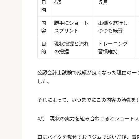
日
4/5
５月
時
内
勝手にショート
出張や旅行し
容
スプリント
つつも練習
目
現状把握と流れ
トレーニング
的
の把握
習慣維持
公認会計士試験で成績が良くなった理由の一
した。
それによって、いつまでにこの内容の勉強を
4月 現状の実力を組み合わせるとショート
車にバイクを載せておきジムで泳いだ後、着