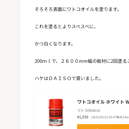
そろそろ表面にワトコオイルを塗ります。
これを塗るとよりスベスベに、
かつ白くなります。
200ｍｌで、２６００mm幅の板材に2回塗
ハケはＤＡＩＳＯで買いました。
ワトコオイル ホワイト W-0
ワトコ(Watco)
¥1,593
（2025/05/21 05:47時点 | 