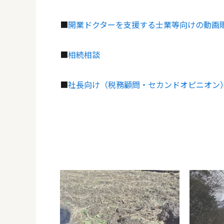
■
開業ドクターを支援する士業等向けの動画
■
相続相談
■
社長向け（税務顧問・セカンドオピニオン