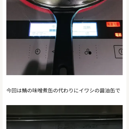
今回は鯖の味噌煮缶の代わりにイワシの醤油缶で