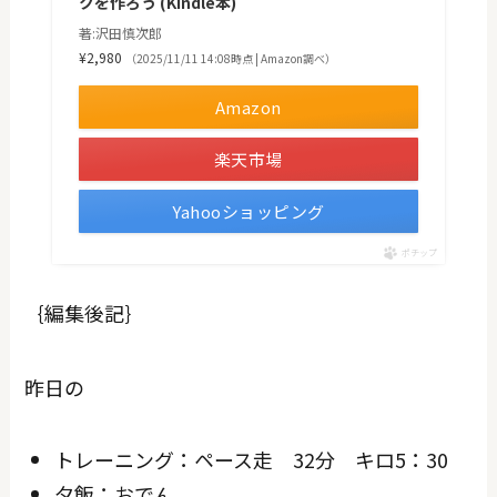
クを作ろう (Kindle本)
著:沢田慎次郎
¥2,980
（2025/11/11 14:08時点 | Amazon調べ）
Amazon
楽天市場
Yahooショッピング
ポチップ
｛編集後記｝
昨日の
トレーニング：ペース走 32分 キロ5：30
夕飯：おでん