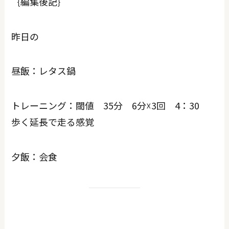
｛編集後記｝
昨日の
昼飯：レタス鍋
トレーニング：閾値 35分 6分☓3回 4：30
歩く延長で走る感覚
夕飯：会食