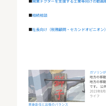
■
開業ドクターを支援する士業等向けの動画
■
相続相談
■
社長向け（税務顧問・セカンドオピニオン
ガソリン
地方の移
地方の移
です。 公
2023年8月
ライフ
単身赴任と出張のバランス