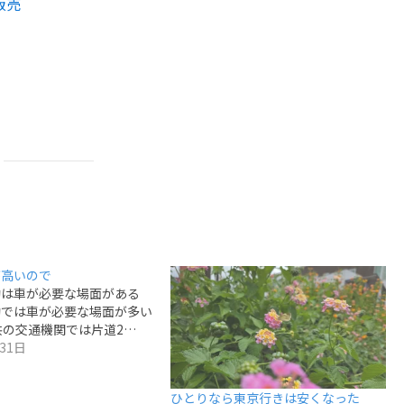
販売
）
が高いので
動は車が必要な場面がある
動では車が必要な場面が多い
共の交通機関では片道2…
31日
ひとりなら東京行きは安くなった