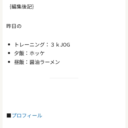
｛編集後記｝
昨日の
トレーニング：３ｋJOG
夕飯：ホッケ
昼飯：醤油ラーメン
■
プロフィール