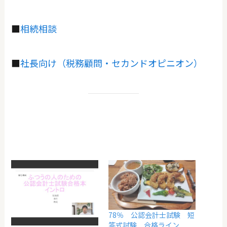
■
相続相談
■
社長向け（税務顧問・セカンドオピニオン）
78％ 公認会計士試験 短
答式試験 合格ライン